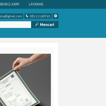
UBUNGI KAMI
LAYANAN
q
+
asa@gmail.com
08111198795
M
Mencari