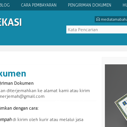
BLOG
CARA PEMBAYARAN
PENGIRIMAN DOKUMEN
H
EKASI
E
mediatamabah
okumen
giriman Dokumen
an diterjemahkan ke alamat kami atau kirim
.penerjemah@gmail.com
imkan dengan cara:
umpah
di kirim oleh kurir atau melalui jasa