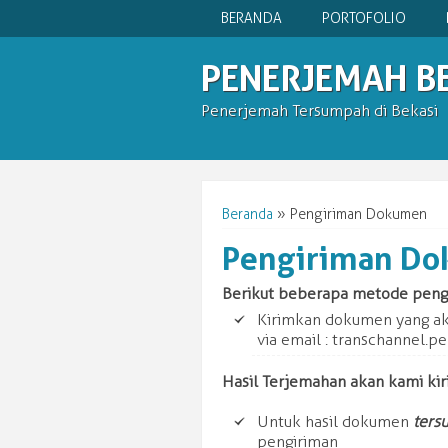
BERANDA
PORTOFOLIO
PENERJEMAH B
Penerjemah Tersumpah di Bekasi
Beranda
»
Pengiriman Dokumen
Pengiriman D
Berikut beberapa metode pen
Kirimkan dokumen yang ak
via email : transchannel
Hasil Terjemahan akan kami kir
Untuk hasil dokumen
ters
pengiriman